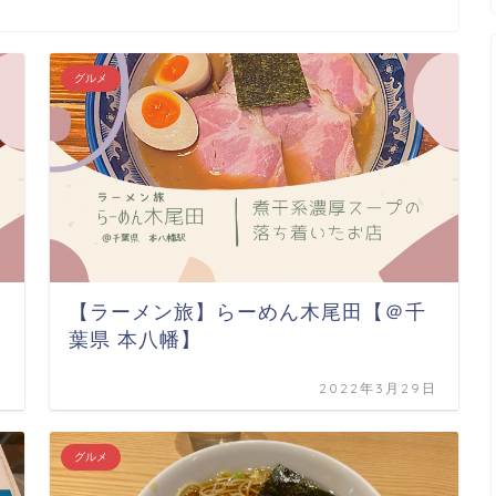
グルメ
【ラーメン旅】らーめん木尾田【＠千
葉県 本八幡】
日
2022年3月29日
グルメ