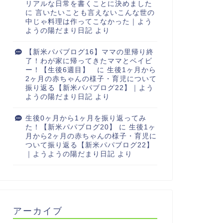
リアルな日常を書くことに決めました
に
言いたいことも言えないこんな世の
中じゃ料理は作ってこなかった｜よう
ようの陽だまり日記
より
【新米パパブログ16】ママの里帰り終
了！わが家に帰ってきたママとベイビ
ー！【生後6週目】
に
生後1ヶ月から
2ヶ月の赤ちゃんの様子・育児について
振り返る【新米パパブログ22】｜よう
ようの陽だまり日記
より
生後0ヶ月から1ヶ月を振り返ってみ
た！【新米パパブログ20】
に
生後1ヶ
月から2ヶ月の赤ちゃんの様子・育児に
ついて振り返る【新米パパブログ22】
｜ようようの陽だまり日記
より
アーカイブ