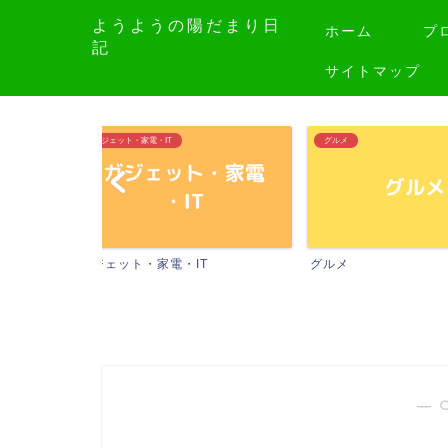
ようようの陽だまり日
ホーム
プ
記
サイトマップ
グルメ
ゲーム
T
グルメ
ゲーム
― 