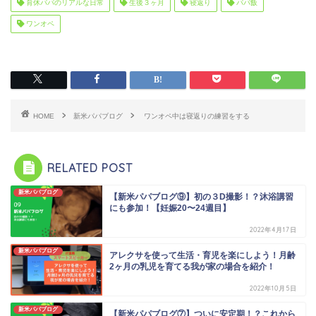
育休パパのリアルな日常
生後３ヶ月
寝返り
パパ飯
ワンオペ
HOME
新米パパブログ
ワンオペ中は寝返りの練習をする
RELATED POST
新米パパブログ
【新米パパブログ⑨】初の３D撮影！？沐浴講習
にも参加！【妊娠20〜24週目】
2022年4月17日
新米パパブログ
アレクサを使って生活・育児を楽にしよう！月齢
2ヶ月の乳児を育てる我が家の場合を紹介！
2022年10月5日
新米パパブログ
【新米パパブログ⑦】ついに安定期！？これから