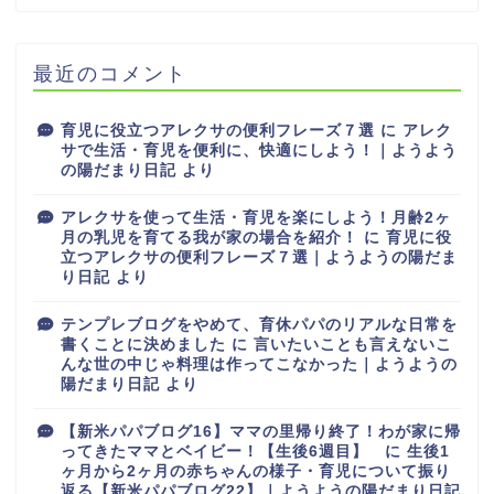
最近のコメント
育児に役立つアレクサの便利フレーズ７選
に
アレク
サで生活・育児を便利に、快適にしよう！｜ようよう
の陽だまり日記
より
アレクサを使って生活・育児を楽にしよう！月齢2ヶ
月の乳児を育てる我が家の場合を紹介！
に
育児に役
立つアレクサの便利フレーズ７選｜ようようの陽だま
り日記
より
テンプレブログをやめて、育休パパのリアルな日常を
書くことに決めました
に
言いたいことも言えないこ
んな世の中じゃ料理は作ってこなかった｜ようようの
陽だまり日記
より
【新米パパブログ16】ママの里帰り終了！わが家に帰
ってきたママとベイビー！【生後6週目】
に
生後1
ヶ月から2ヶ月の赤ちゃんの様子・育児について振り
返る【新米パパブログ22】｜ようようの陽だまり日記