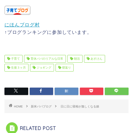
にほんブログ村
↑ブログランキングに参加しています。
子育て
育休パパのリアルな日常
朝活
あすけん
生後３ヶ月
ジョギング
寝返り
HOME
新米パパブログ
日に日に寝相が激しくなる娘
RELATED POST