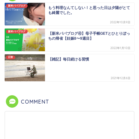
新米パパブログ
もう料理なんてしない！と思った日は夕陽がとて
も綺麗でした。
2022年10月9日
新米パパブログ
【新米パパブログ④】母子手帳GETとひとりぼっ
ちの帰省【妊娠8〜9週目】
2022年1月10日
日常
【雑記】毎日続ける習慣
2021年12月6日
COMMENT