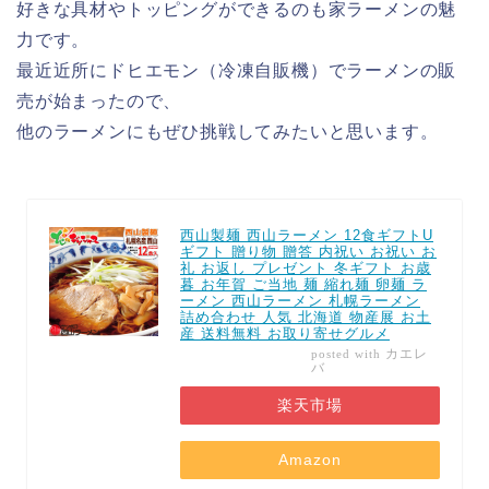
好きな具材やトッピングができるのも家ラーメンの魅
力です。
最近近所にドヒエモン（冷凍自販機）でラーメンの販
売が始まったので、
他のラーメンにもぜひ挑戦してみたいと思います。
西山製麺 西山ラーメン 12食ギフトU
ギフト 贈り物 贈答 内祝い お祝い お
礼 お返し プレゼント 冬ギフト お歳
暮 お年賀 ご当地 麺 縮れ麺 卵麺 ラ
ーメン 西山ラーメン 札幌ラーメン
詰め合わせ 人気 北海道 物産展 お土
産 送料無料 お取り寄せグルメ
カエレ
posted with
バ
楽天市場
Amazon